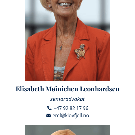
Elisabeth Møinichen Leonhardsen
senioradvokat
+47 92 82 17 96
eml@klovfjell.no