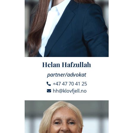
Helan Hafzullah
partner/advokat
+47 47 70 41 25
hh@klovfjell.no