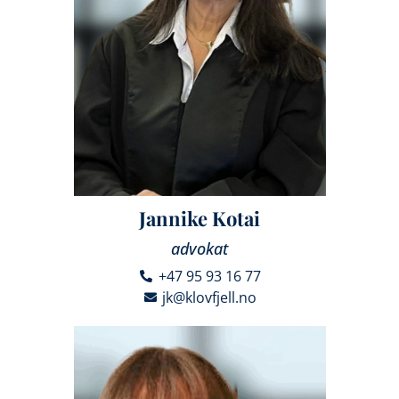
Jannike Kotai
advokat
+47 95 93 16 77
jk@klovfjell.no