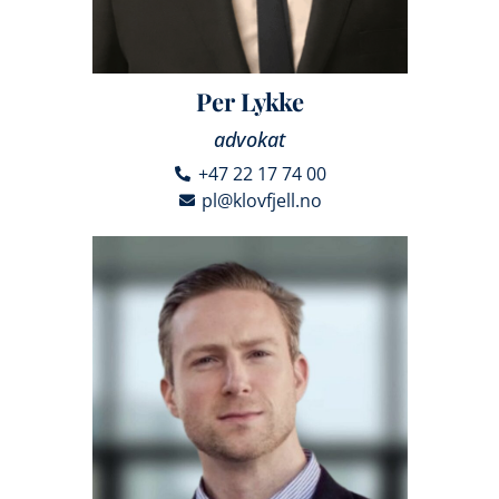
Per Lykke
advokat
+47 22 17 74 00
pl@klovfjell.no