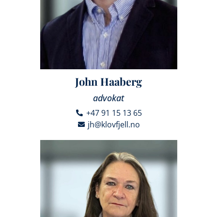
John Haaberg
advokat
+47 91 15 13 65
jh@klovfjell.no