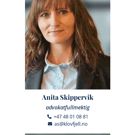
Anita Skippervik
advokatfullmektig
+47 48 01 08 81
as@klovfjell.no