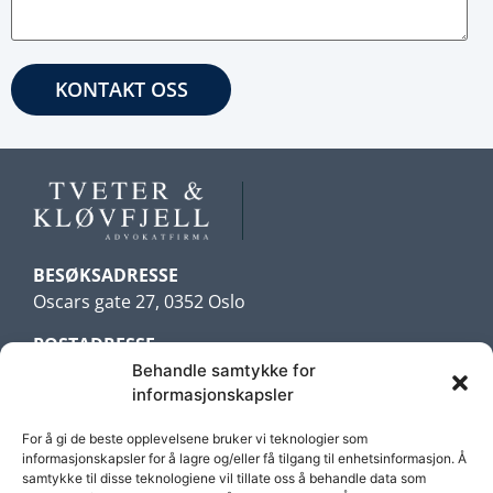
BESØKSADRESSE
Oscars gate 27, 0352 Oslo
POSTADRESSE
Postboks 216 Bogstadveien
Behandle samtykke for
informasjonskapsler
0323 Oslo
For å gi de beste opplevelsene bruker vi teknologier som
TELEFON
informasjonskapsler for å lagre og/eller få tilgang til enhetsinformasjon. Å
samtykke til disse teknologiene vil tillate oss å behandle data som
22 17 74 00