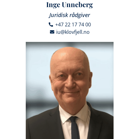
Inge Unneberg
Juridisk rådgiver
+47 22 17 74 00
iu@klovfjell.no