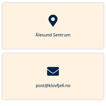
Ålesund Sentrum
post@klovfjell.no