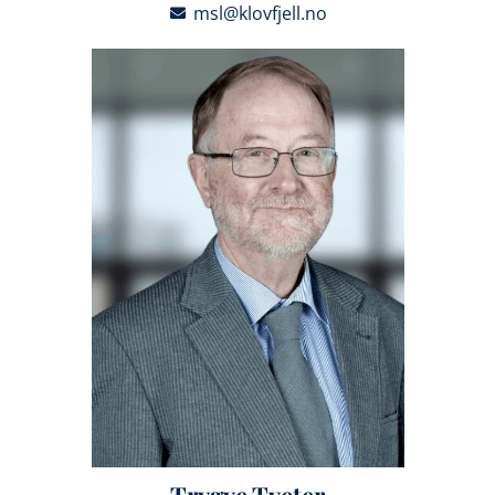
msl@klovfjell.no
Trygve Tveter