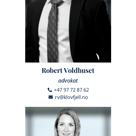
Robert Voldhuset
advokat
+47 97 72 87 62
rv@klovfjell.no