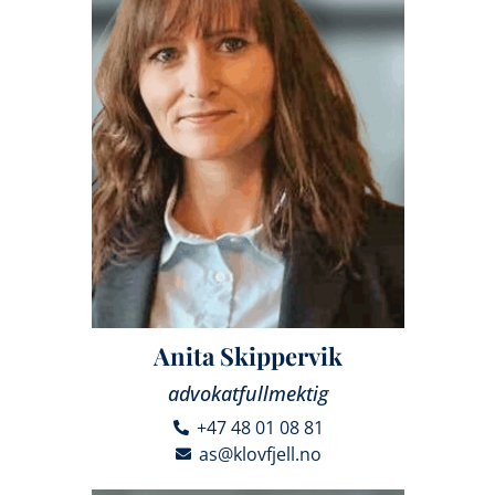
Anita Skippervik
advokatfullmektig
+47 48 01 08 81
as@klovfjell.no