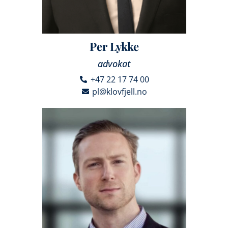
Per Lykke
advokat
+47 22 17 74 00
pl@klovfjell.no