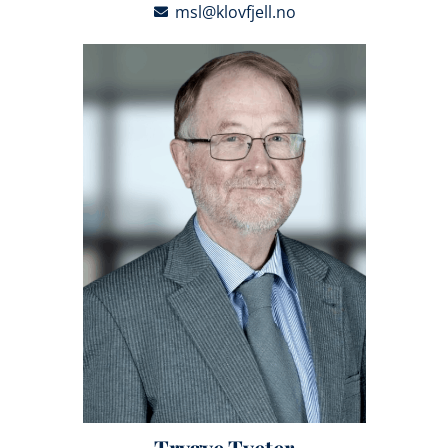
msl@klovfjell.no
Trygve Tveter