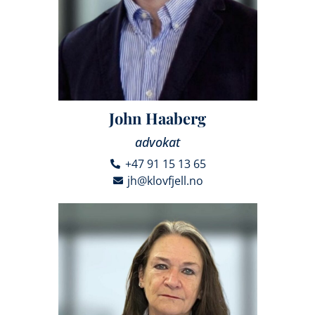
John Haaberg
advokat
+47 91 15 13 65
jh@klovfjell.no