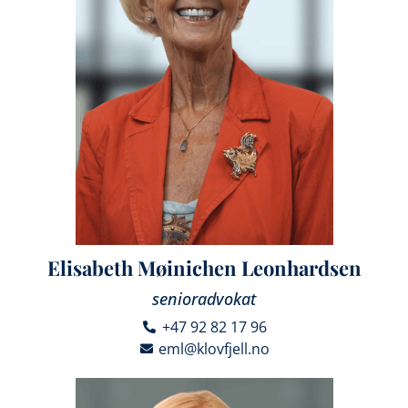
Elisabeth Møinichen Leonhardsen
senioradvokat
+47 92 82 17 96
eml@klovfjell.no