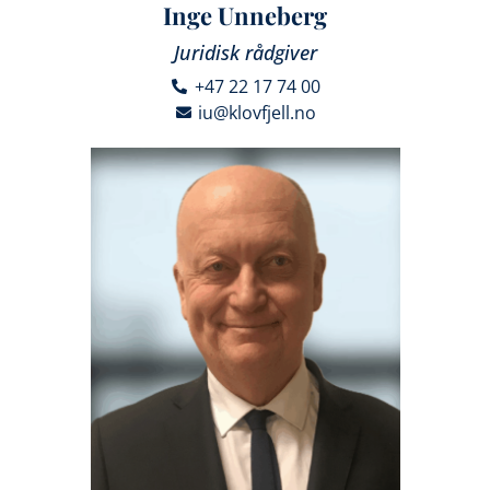
Inge Unneberg
Juridisk rådgiver
+47 22 17 74 00
iu@klovfjell.no