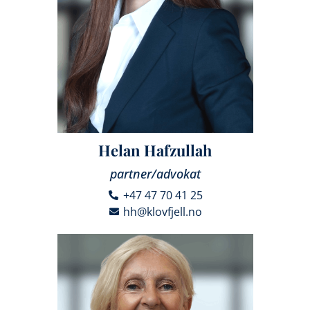
Helan Hafzullah
partner/advokat
+47 47 70 41 25
hh@klovfjell.no