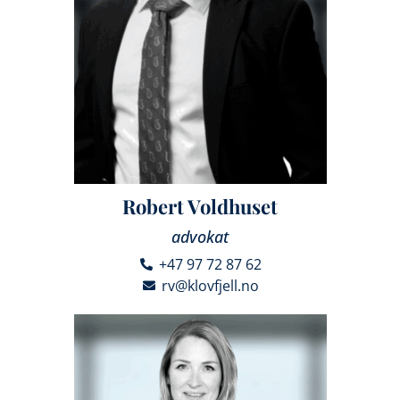
Robert Voldhuset
advokat
+47 97 72 87 62
rv@klovfjell.no