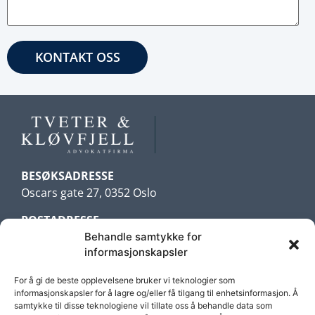
BESØKSADRESSE
Oscars gate 27, 0352 Oslo
POSTADRESSE
Postboks 216 Bogstadveien
Behandle samtykke for
informasjonskapsler
0323 Oslo
For å gi de beste opplevelsene bruker vi teknologier som
TELEFON
informasjonskapsler for å lagre og/eller få tilgang til enhetsinformasjon. Å
samtykke til disse teknologiene vil tillate oss å behandle data som
22 17 74 00