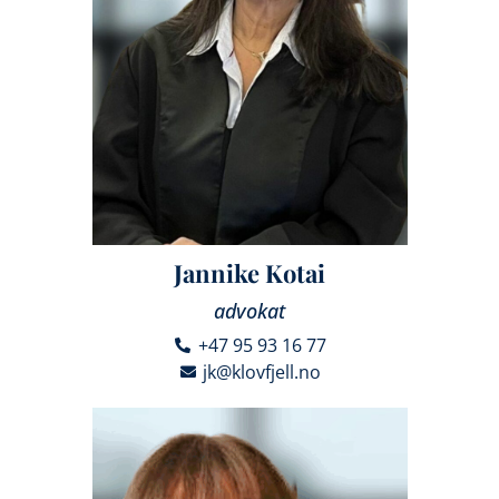
Jannike Kotai
advokat
+47 95 93 16 77
jk@klovfjell.no