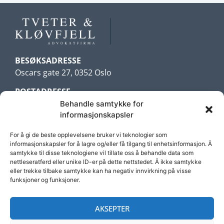
BESØKSADRESSE
Oscars gate 27, 0352 Oslo
POSTADRESSE
Postboks 216 Bogstadveien
Behandle samtykke for
informasjonskapsler
0323 Oslo
For å gi de beste opplevelsene bruker vi teknologier som
TELEFON
informasjonskapsler for å lagre og/eller få tilgang til enhetsinformasjon. Å
samtykke til disse teknologiene vil tillate oss å behandle data som
22 17 74 00
nettleseratferd eller unike ID-er på dette nettstedet. Å ikke samtykke
eller trekke tilbake samtykke kan ha negativ innvirkning på visse
E-POST
funksjoner og funksjoner.
post@klovfjell.no
AKSEPTER
VAKTTELEFON